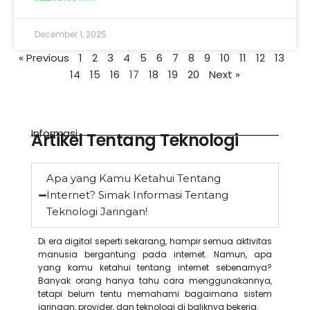
December 1, 2025
« Previous
1
2
3
4
5
6
7
8
9
10
11
12
13
14
15
16
17
18
19
20
Next »
Informasi
Artikel Tentang Teknologi
Apa yang Kamu Ketahui Tentang
Internet? Simak Informasi Tentang
Teknologi Jaringan!
Di era digital seperti sekarang, hampir semua aktivitas
manusia bergantung pada internet. Namun, apa
yang kamu ketahui tentang internet sebenarnya?
Banyak orang hanya tahu cara menggunakannya,
tetapi belum tentu memahami bagaimana sistem
jaringan, provider, dan teknologi di baliknya bekerja.