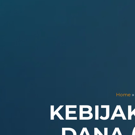
Home
KEBIJA
DANA 