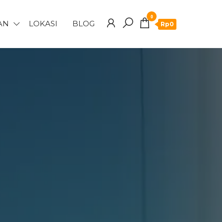
0
AN
LOKASI
BLOG
Rp0