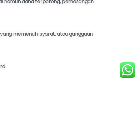
agal namun dana terpotong, pemasangan
n yang memenuhi syarat, atau gangguan
nd.
i refund.