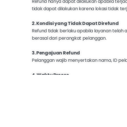
Refund hanya dapat dilakukan apabila ter
tidak dapat dilakukan karena lokasi tidak t
2. Kondisi yang Tidak Dapat Direfund
Refund tidak berlaku apabila layanan tela
berasal dari perangkat pelanggan.
3. Pengajuan Refund
Pelanggan wajib menyertakan nama, ID pelan
4. Waktu Proses
Refund diproses maksimal 7–14 hari kerja sete
5. Biaya Administrasi
Biaya administrasi bank/payment gateway ya
6. Metode Refund
Dana dikembalikan melalui rekening bank 