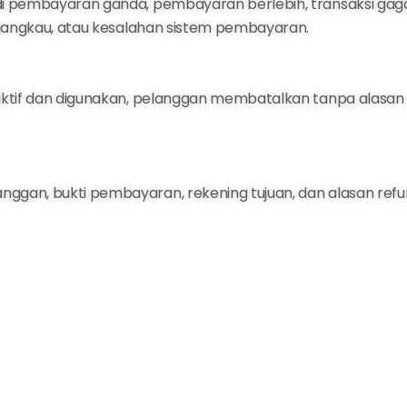
jadi pembayaran ganda, pembayaran berlebih, transaksi g
erjangkau, atau kesalahan sistem pembayaran.
h aktif dan digunakan, pelanggan membatalkan tanpa alasa
ggan, bukti pembayaran, rekening tujuan, dan alasan refu
lah verifikasi.
ng tidak dapat dikembalikan dapat menjadi pengurang nila
atau metode pembayaran asal apabila memungkinkan.