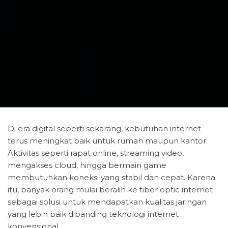
Di era digital seperti sekarang, kebutuhan internet
terus meningkat baik untuk rumah maupun kantor.
Aktivitas seperti rapat online, streaming video,
mengakses cloud, hingga bermain game
membutuhkan koneksi yang stabil dan cepat. Karena
itu, banyak orang mulai beralih ke fiber optic internet
sebagai solusi untuk mendapatkan kualitas jaringan
yang lebih baik dibanding teknologi internet
konvensional.