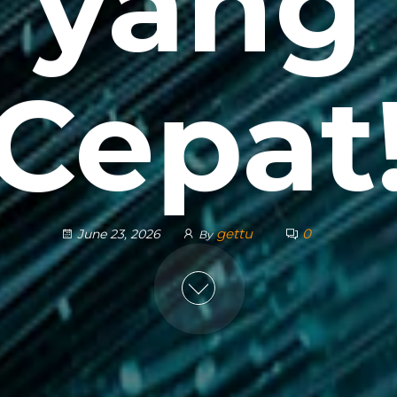
yang
Cepat
gettu
0
June 23, 2026
By