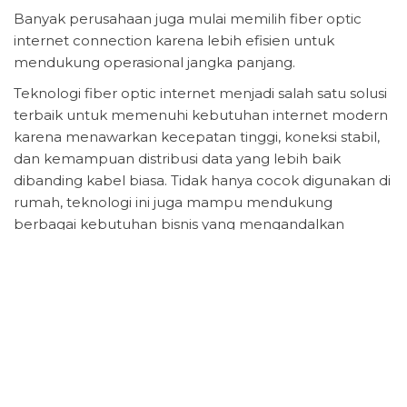
Banyak perusahaan juga mulai memilih fiber optic
internet connection karena lebih efisien untuk
mendukung operasional jangka panjang.
Teknologi fiber optic internet menjadi salah satu solusi
terbaik untuk memenuhi kebutuhan internet modern
karena menawarkan kecepatan tinggi, koneksi stabil,
dan kemampuan distribusi data yang lebih baik
dibanding kabel biasa. Tidak hanya cocok digunakan di
rumah, teknologi ini juga mampu mendukung
berbagai kebutuhan bisnis yang mengandalkan
koneksi internet setiap hari.
Jika kamu sedang mencari layanan internet untuk
rumah maupun kantor, PLBNET bisa menjadi pilihan
yang layak dipertimbangkan. Dengan dukungan
jaringan berkualitas dan pilihan paket yang beragam,
PLBNET
hadir untuk membantu memenuhi
kebutuhan internet harian maupun operasional bisnis.