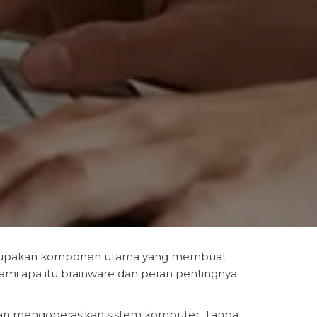
a merupakan komponen utama yang membuat
mi apa itu brainware dan peran pentingnya
 dan mengoperasikan sistem komputer. Tanpa