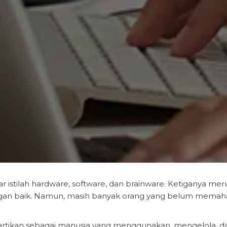
ar istilah hardware, software, dan brainware. Ketigany
gan baik. Namun, masih banyak orang yang belum memaha
diartikan sebagai manusia yang menggunakan, mengelola,