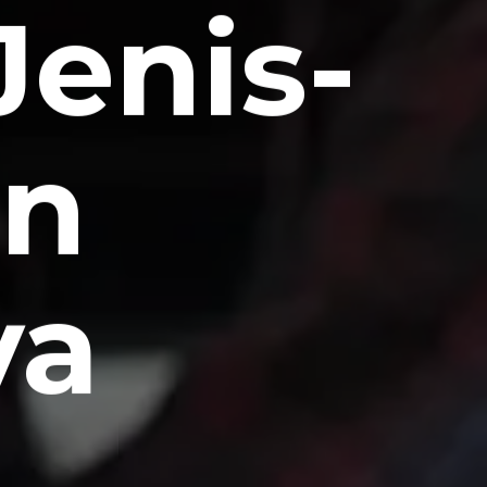
Jenis-
an
ya