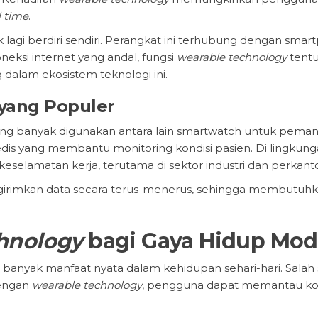
l time
.
k lagi berdiri sendiri. Perangkat ini terhubung dengan smar
ksi internet yang andal, fungsi
wearable technology
tentu
g dalam ekosistem teknologi ini.
yang Populer
ing banyak digunakan antara lain smartwatch untuk pemanta
dis yang membantu monitoring kondisi pasien. Di lingkung
keselamatan kerja, terutama di sektor industri dan perkan
rimkan data secara terus-menerus, sehingga membutuhkan k
hnology
bagi Gaya Hidup Mod
nyak manfaat nyata dalam kehidupan sehari-hari. Salah
Dengan
wearable technology
, pengguna dapat memantau kon