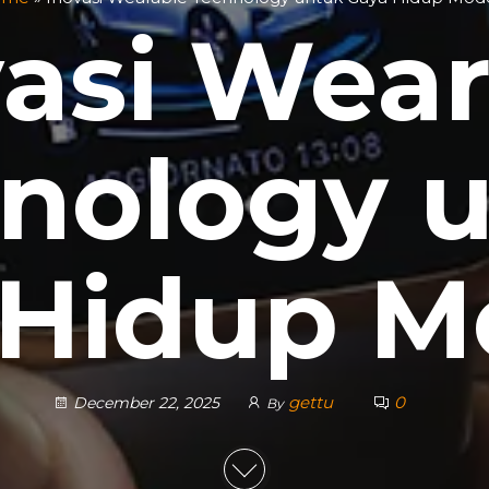
vasi Wear
nology 
 Hidup M
gettu
0
December 22, 2025
By