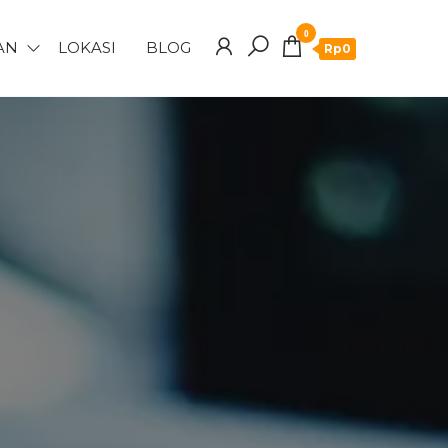
0
AN
LOKASI
BLOG
Rp0