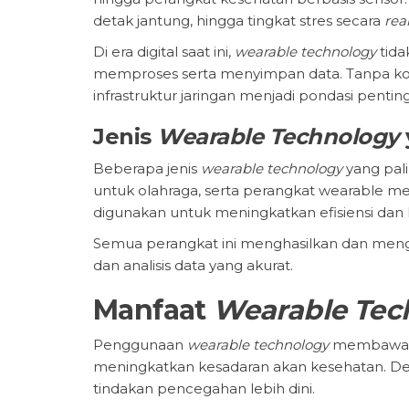
detak jantung, hingga tingkat stres secara
rea
Di era digital saat ini,
wearable technology
tida
memproses serta menyimpan data. Tanpa kone
infrastruktur jaringan menjadi pondasi pentin
Jenis
Wearable Technology
Beberapa jenis
wearable technology
yang pal
untuk olahraga, serta perangkat wearable me
digunakan untuk meningkatkan efisiensi dan 
Semua perangkat ini menghasilkan dan mengi
dan analisis data yang akurat.
Manfaat
Wearable Tec
Penggunaan
wearable technology
membawa ba
meningkatkan kesadaran akan kesehatan. 
tindakan pencegahan lebih dini.