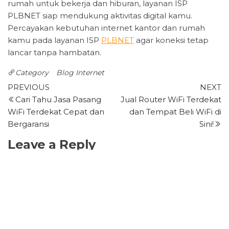
rumah untuk bekerja dan hiburan, layanan ISP
PLBNET siap mendukung aktivitas digital kamu.
Percayakan kebutuhan internet kantor dan rumah
kamu pada layanan ISP
PLBNET
agar koneksi tetap
lancar tanpa hambatan.
Category
Blog
Internet
Post
Previous
N
PREVIOUS
NEXT
Post
P
Cari Tahu Jasa Pasang
Jual Router WiFi Terdekat
navigation
WiFi Terdekat Cepat dan
dan Tempat Beli WiFi di
Bergaransi
Sini!
Leave a Reply
Your email address will not be published.
Required
fields are marked
*
Comment
*