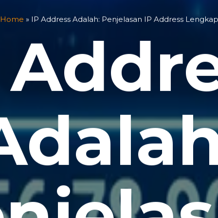
Home
»
IP Address Adalah: Penjelasan IP Address Lengka
 Addr
Adalah
njela