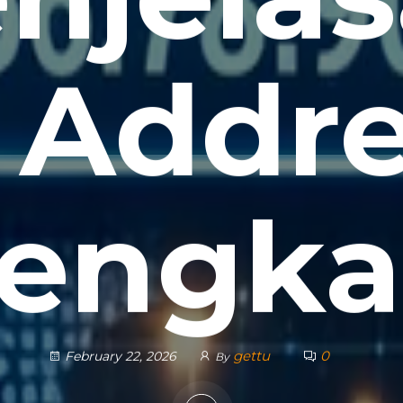
 Addr
engk
gettu
0
February 22, 2026
By