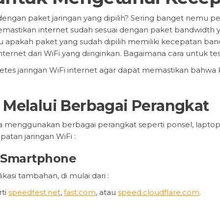
 dengan paket jaringan yang dipilih? Sering banget nemu 
astikan internet sudah sesuai dengan paket bandwidth ya
ahu apakah paket yang sudah dipilih memiliki kecepatan band
ernet dari WiFi yang diinginkan. Bagaimana cara untuk tes
tes jaringan WiFi internet agar dapat memastikan bahwa k
i Melalui Berbagai Perangkat
sa menggunakan berbagai perangkat seperti ponsel, lapto
atan jaringan WiFi :
ui Smartphone
ikasi tambahan, di mulai dari :
rti
speedtest.net
,
fast.com
, atau
speed.cloudflare.com
.