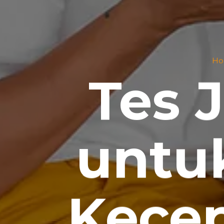
Ho
Tes 
untu
Kecep