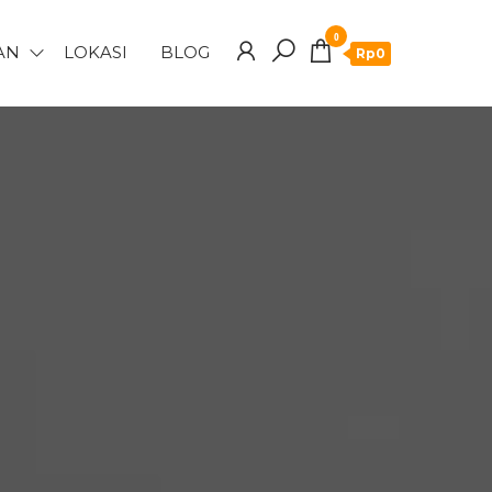
0
AN
LOKASI
BLOG
Rp0