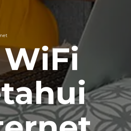
net
 WiFi
tahui
ternet